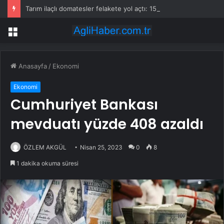
Tarım ilaçlı domatesler felakete yol açtı: 15 ölümde siyanür izine rastlandı
Menü
Anasayfa
/
Ekonomi
Ekonomi
Cumhuriyet Bankası
mevduatı yüzde 408 azaldı
ÖZLEM AKGÜL
Nisan 25, 2023
0
8
1 dakika okuma süresi