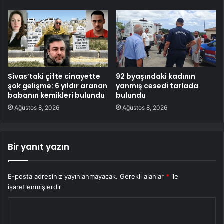
Sivas’taki çifte cinayette
92 byaşındaki kadının
şok gelişme: 6 yıldır aranan
yanmış cesedi tarlada
babanın kemikleri bulundu
bulundu
Ağustos 8, 2026
Ağustos 8, 2026
Bir yanıt yazın
E-posta adresiniz yayınlanmayacak.
Gerekli alanlar
*
ile
işaretlenmişlerdir
Y
o