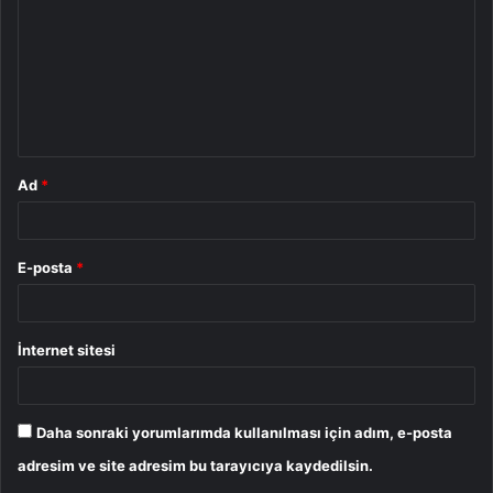
r
u
m
*
Ad
*
E-posta
*
İnternet sitesi
Daha sonraki yorumlarımda kullanılması için adım, e-posta
adresim ve site adresim bu tarayıcıya kaydedilsin.