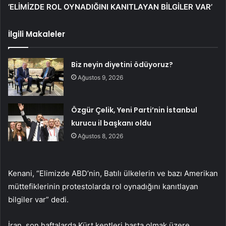
‘ELİMİZDE ROL OYNADIĞINI KANITLAYAN BİLGİLER VAR’
İlgili Makaleler
Biz neyin diyetini ödüyoruz?
Ağustos 9, 2026
Özgür Çelik, Yeni Parti’nin İstanbul
kurucu il başkanı oldu
Ağustos 8, 2026
Kenani, “Elimizde ABD’nin, Batılı ülkelerin ve bazı Amerikan
müttefiklerinin protestolarda rol oynadığını kanıtlayan
bilgiler var” dedi.
İran, son haftalarda Kürt kentleri başta olmak üzere