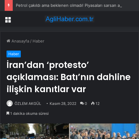
Petrol çakıldı ama beklenen olmadı! Piyasaları sarsan altın iddiası
Menü
Anasayfa
/
Haber
Haber
İran’dan ‘protesto’
açıklaması: Batı’nın dahline
ilişkin kanıtlar var
ÖZLEM AKGÜL
Kasım 28, 2022
0
12
1 dakika okuma süresi