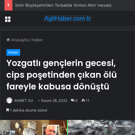
İzmir Büyükşehir’den Torbalı’da ‘Kırmızı Altın’ mesaisi
Menü
Anasayfa
/
Haber
Haber
Yozgatlı gençlerin gecesi,
cips poşetinden çıkan ölü
fareyle kabusa dönüştü
AHMET SU
Kasım 28, 2022
0
11
1 dakika okuma süresi