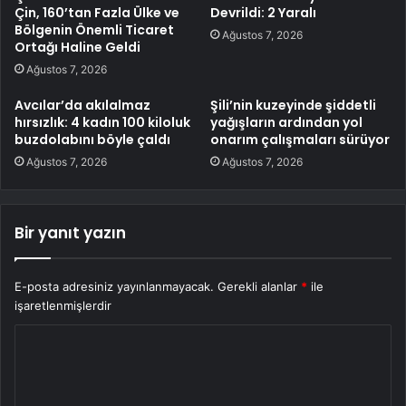
Çin, 160’tan Fazla Ülke ve
Devrildi: 2 Yaralı
Bölgenin Önemli Ticaret
Ağustos 7, 2026
Ortağı Haline Geldi
Ağustos 7, 2026
Avcılar’da akılalmaz
Şili’nin kuzeyinde şiddetli
hırsızlık: 4 kadın 100 kiloluk
yağışların ardından yol
buzdolabını böyle çaldı
onarım çalışmaları sürüyor
Ağustos 7, 2026
Ağustos 7, 2026
Bir yanıt yazın
E-posta adresiniz yayınlanmayacak.
Gerekli alanlar
*
ile
işaretlenmişlerdir
Y
o
r