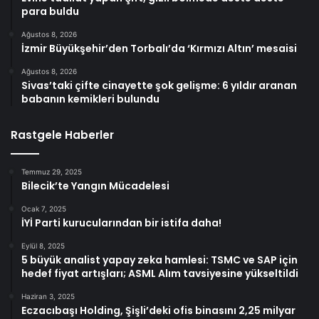
para buldu
Ağustos 8, 2026
İzmir Büyükşehir’den Torbalı’da ‘Kırmızı Altın’ mesaisi
Ağustos 8, 2026
Sivas’taki çifte cinayette şok gelişme: 6 yıldır aranan
babanın kemikleri bulundu
Rastgele Haberler
Temmuz 29, 2025
Bilecik’te Yangın Mücadelesi
Ocak 7, 2025
İYİ Parti kurucularından bir istifa daha!
Eylül 8, 2025
5 büyük analist yapay zeka hamlesi: TSMC ve SAP için
hedef fiyat artışları; ASML Alım tavsiyesine yükseltildi
Haziran 3, 2025
Eczacıbaşı Holding, Şişli’deki ofis binasını 2,25 milyar