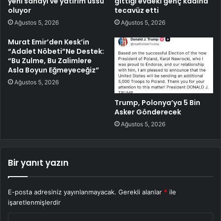
yeni sanayi ve yatırım üssü
gittiği evdeki genç kadına
oluyor
tecavüz etti
Ağustos 5, 2026
Ağustos 5, 2026
Murat Emir’den Kesk’in
“Adalet Nöbeti”Ne Destek:
“Bu Zulme, Bu Zalimlere
Asla Boyun Eğmeyeceğiz”
Ağustos 5, 2026
Trump, Polonya’ya 5 Bin
Asker Gönderecek
Ağustos 5, 2026
Bir yanıt yazın
E-posta adresiniz yayınlanmayacak.
Gerekli alanlar
*
ile
işaretlenmişlerdir
Y