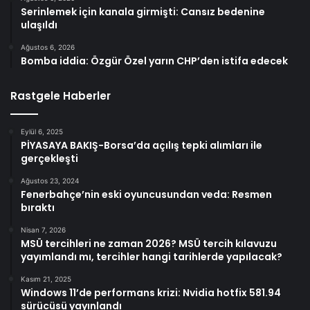
Serinlemek için kanala girmişti: Cansız bedenine
ulaşıldı
Ağustos 6, 2026
Bomba iddia: Özgür Özel yarın CHP’den istifa edecek
Rastgele Haberler
Eylül 6, 2025
PİYASAYA BAKIŞ-Borsa’da açılış tepki alımları ile
gerçekleşti
Ağustos 23, 2024
Fenerbahçe’nin eski oyuncusundan veda: Resmen
bıraktı
Nisan 7, 2026
MSÜ tercihleri ne zaman 2026? MSÜ tercih kılavuzu
yayımlandı mı, tercihler hangi tarihlerde yapılacak?
Kasım 21, 2025
Windows 11’de performans krizi: Nvidia hotfix 581.94
sürücüsü yayınlandı