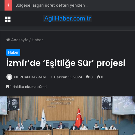
Bölgesel asgari ücret defteri yeniden açıldı
Menü
Anasayfa
/
Haber
Haber
İzmir’de ‘Eşitliğe Sür’ projesi
NURCAN BAYRAM
Haziran 11, 2024
0
0
1 dakika okuma süresi