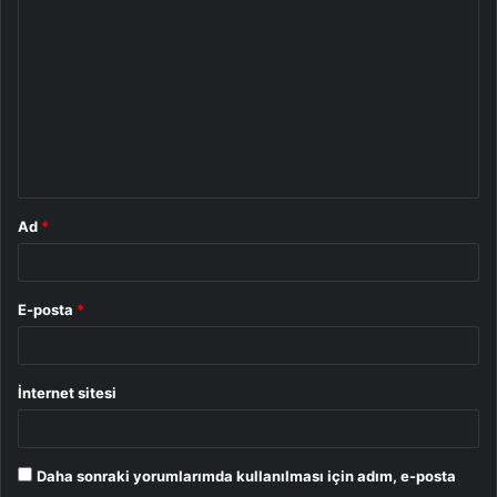
o
r
u
m
*
Ad
*
E-posta
*
İnternet sitesi
Daha sonraki yorumlarımda kullanılması için adım, e-posta