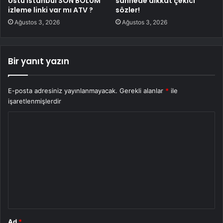
Üstü İstanbul SON BÖLÜM
sahnede dikkat çekici
izleme linki var mı ATV ?
sözler!
Ağustos 3, 2026
Ağustos 3, 2026
Bir yanıt yazın
E-posta adresiniz yayınlanmayacak.
Gerekli alanlar
*
ile
işaretlenmişlerdir
Y
o
r
u
m
*
Ad
*