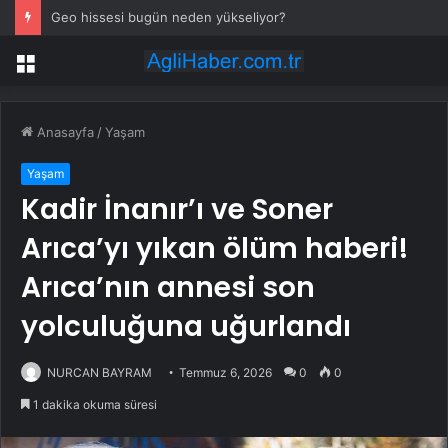
Dev şehirlerin altındaki kara nefessiz kalıyor
Menü
Anasayfa
/
Yaşam
Yaşam
Kadir İnanır’ı ve Soner
Arıca’yı yıkan ölüm haberi!
Arıca’nın annesi son
yolculuğuna uğurlandı
NURCAN BAYRAM
Temmuz 6, 2026
0
0
1 dakika okuma süresi