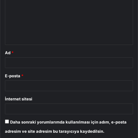
r
u
m
*
Ad
*
E-posta
*
İnternet sitesi
Daha sonraki yorumlarımda kullanılması için adım, e-posta
adresim ve site adresim bu tarayıcıya kaydedilsin.