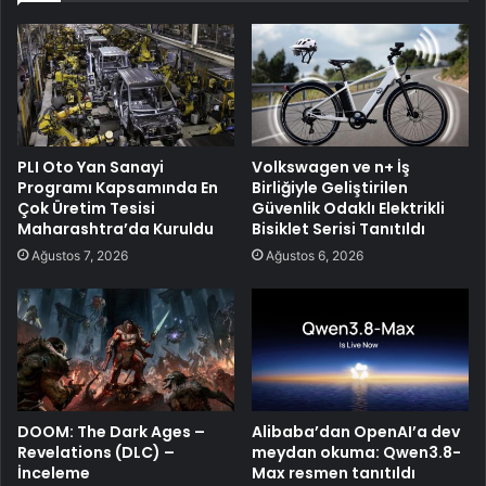
PLI Oto Yan Sanayi
Volkswagen ve n+ İş
Programı Kapsamında En
Birliğiyle Geliştirilen
Çok Üretim Tesisi
Güvenlik Odaklı Elektrikli
Maharashtra’da Kuruldu
Bisiklet Serisi Tanıtıldı
Ağustos 7, 2026
Ağustos 6, 2026
DOOM: The Dark Ages –
Alibaba’dan OpenAI’a dev
Revelations (DLC) –
meydan okuma: Qwen3.8-
İnceleme
Max resmen tanıtıldı