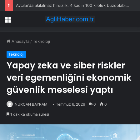
Avcılar’da akılalmaz hırsızlık: 4 kadın 100 kiloluk buzdolabını böyle çaldı
Menü
Anasayfa
/
Teknoloji
Teknoloji
Yapay zeka ve siber riskler
veri egemenliğini ekonomik
güvenlik meselesi yaptı
NURCAN BAYRAM
Temmuz 6, 2026
0
0
1 dakika okuma süresi