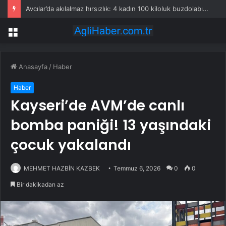
Avcılar’da akılalmaz hırsızlık: 4 kadın 100 kiloluk buzdolabını böyle çaldı
Menü
Anasayfa
/
Haber
Haber
Kayseri’de AVM’de canlı
bomba paniği! 13 yaşındaki
çocuk yakalandı
MEHMET HAZBİN KAZBEK
Temmuz 6, 2026
0
0
Bir dakikadan az