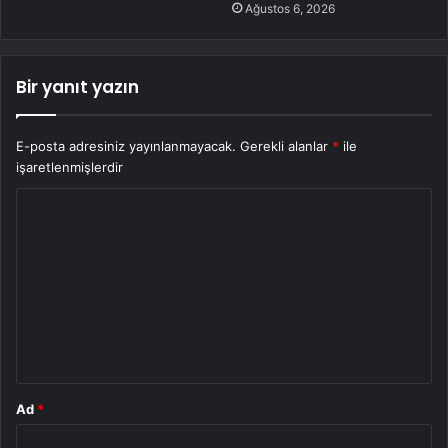
Ağustos 6, 2026
Bir yanıt yazın
E-posta adresiniz yayınlanmayacak.
Gerekli alanlar
*
ile
işaretlenmişlerdir
Y
o
r
u
m
*
Ad
*