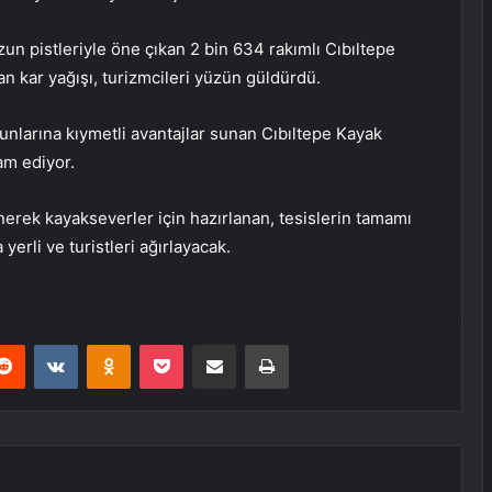
zun pistleriyle öne çıkan 2 bin 634 rakımlı Cıbıltepe
n kar yağışı, turizmcileri yüzün güldürdü.
unlarına kıymetli avantajlar sunan Cıbıltepe Kayak
am ediyor.
enerek kayakseverler için hazırlanan, tesislerin tamamı
yerli ve turistleri ağırlayacak.
erest
Reddit
VKontakte
Odnoklassniki
Pocket
E-Posta ile paylaş
Yazdır