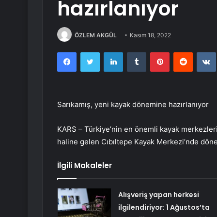
hazırlanıyor
ÖZLEM AKGÜL
Kasım 18, 2022
Facebook
Twitter
LinkedIn
Tumblr
Pinterest
Reddit
Sarıkamış, yeni kayak dönemine hazırlanıyor
KARS – Türkiye’nin en önemli kayak merkezlerin
haline gelen Cıbıltepe Kayak Merkezi’nde döne
İlgili Makaleler
Alışveriş yapan herkesi
ilgilendiriyor: 1 Ağustos’ta