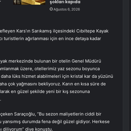
r
şokları kapıda
Ağustos 6, 2026
fleyen Kars’ın Sarıkamış ilçesindeki Cıbıltepe Kayak
 turistlerin ağırlanması için en ince detaya kadar
 kayak merkezinde bulunan bir otelin Genel Müdürü
amlanmak üzere, otellerimiz yaz sezonu boyunca
, daha lüks hizmet alabilmeleri için kristal kar da yüzünü
 daha çok yağmasını bekliyoruz. Karın en kısa süre de
olarak en güzel şekilde yeni bir kış sezonuna
.
t çeken Saraçoğlu, “Bu sezon maliyetlerin ciddi bir
 bu yansımış durumda fena değil güzel gidiyor. Herkese
ı diliyorum” diye konuştu.