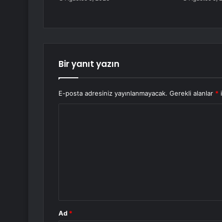
Bir yanıt yazın
E-posta adresiniz yayınlanmayacak.
Gerekli alanlar
*
i
Y
o
r
u
m
*
Ad
*