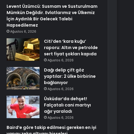
Levent Üzümcü: Susmam ve Susturulmam
Mümkün Değildir. Evlatlarımız ve Ülkemiz
İçin Aydınlık Bir Gelecek Talebi
Hapsedilemez
Ağustos 6, 2026
Citi’den ‘kara kuğu’
raporu: Altın ve petrolde
sert fiyat şokları kapıda
Ağustos 6, 2026
Dağı delip çift göz
yaptılar: 2 ülke birbirine
bağlanıyor
Ağustos 6, 2026
Üsküdar’da dehşet!
Falçatalı cani martıyı
ağır yaraladı
Ağustos 6, 2026
Baird’e göre takip edilmesi gereken en iyi
yapay zeka altyapı hisseleri