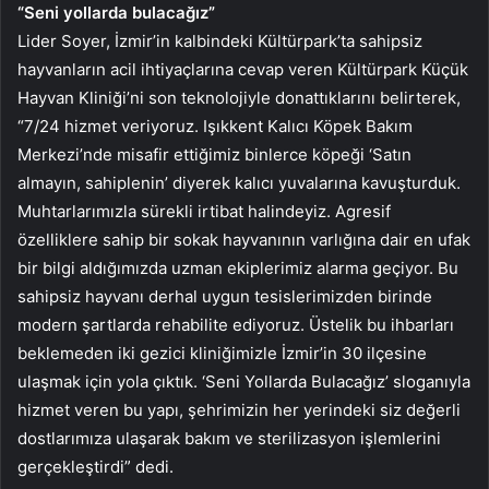
“Seni yollarda bulacağız”
Lider Soyer, İzmir’in kalbindeki Kültürpark’ta sahipsiz
hayvanların acil ihtiyaçlarına cevap veren Kültürpark Küçük
Hayvan Kliniği’ni son teknolojiyle donattıklarını belirterek,
“7/24 hizmet veriyoruz. Işıkkent Kalıcı Köpek Bakım
Merkezi’nde misafir ettiğimiz binlerce köpeği ‘Satın
almayın, sahiplenin’ diyerek kalıcı yuvalarına kavuşturduk.
Muhtarlarımızla sürekli irtibat halindeyiz. Agresif
özelliklere sahip bir sokak hayvanının varlığına dair en ufak
bir bilgi aldığımızda uzman ekiplerimiz alarma geçiyor. Bu
sahipsiz hayvanı derhal uygun tesislerimizden birinde
modern şartlarda rehabilite ediyoruz. Üstelik bu ihbarları
beklemeden iki gezici kliniğimizle İzmir’in 30 ilçesine
ulaşmak için yola çıktık. ‘Seni Yollarda Bulacağız’ sloganıyla
hizmet veren bu yapı, şehrimizin her yerindeki siz değerli
dostlarımıza ulaşarak bakım ve sterilizasyon işlemlerini
gerçekleştirdi” dedi.