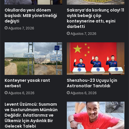
Okullarda yeni dönem
Sakarya’da korkunç olay! 11
başladı: MEB yönetmeliği
aylık bebeği çöp
değişti
konteynerine attı, eşini
darbetti
Ağustos 7, 2026
Ağustos 7, 2026
Konteyner yasak rant
Shenzhou-23 Uçuşu İçin
serbest
Astronotlar Tanıtıldı
Ağustos 6, 2026
Ağustos 6, 2026
Levent Üzümcü: Susmam
ve Susturulmam Mümkün
Değildir. Evlatlarımız ve
Ülkemiz İçin Aydınlık Bir
Gelecek Talebi