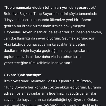
“Toplumumuzda vicdan tohumları yeniden yeşerecek”
Belediye Başkanı Tunç Soyer sözlerini şöyle tamamladı:
“Hayvan hakları konusunda ülkemize yeni bir dönem
getiren bu örnek hizmetimiz İzmir’e çok yakışıyor.
Hayvanları seven insanları da sever derler. İnsanları seven,
can dostlarımızı da sever diyorum. Sevmek zorundadır.
Aksi takdirde bu hayat yarım kalacaktır. Siz değerli
dostlarımız için hayata geçirdiğimiz bu çalışmaların
toplumumuzda bir kez daha vicdan tohumlarını
yeşerteceğine tüm kalbimle inanıyorum.”
Özkan: “Çok şanslıyız”
İzmir Veteriner Hekimler Odası Başkanı Selim Özkan,
“Tunç Soyer’e her konuda çok teşekkür ediyorum. Buranın
adı sahipsiz hayvanlar ama liderimizin yaptığı çalışmalar
sayesinde hayvanların sahiplenildiğini görüyoruz. Onlara
çok teşekkür ediyorum. Yürüttüğümüz projelerde bize her