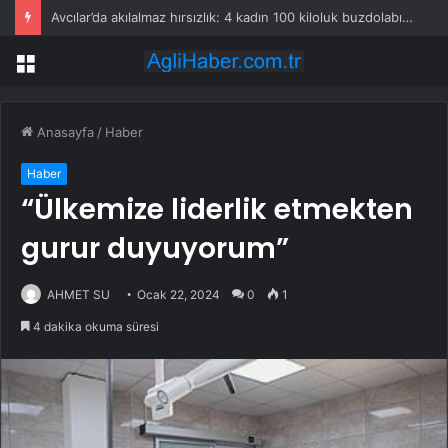
Avcılar’da akılalmaz hırsızlık: 4 kadın 100 kiloluk buzdolabını böyle çaldı
Menü
Anasayfa
/
Haber
Haber
“Ülkemize liderlik etmekten
gurur duyuyorum”
AHMET SU
Ocak 22, 2024
0
1
4 dakika okuma süresi