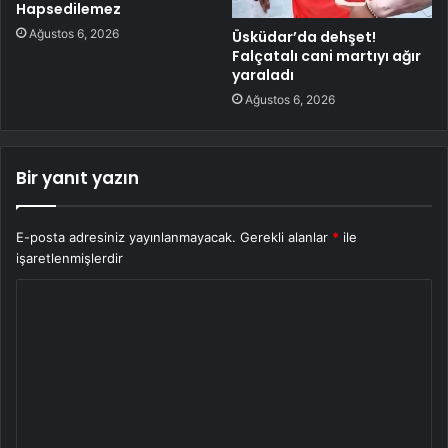
Hapsedilemez
Ağustos 6, 2026
Üsküdar’da dehşet!
Falçatalı cani martıyı ağır
yaraladı
Ağustos 6, 2026
Bir yanıt yazın
E-posta adresiniz yayınlanmayacak.
Gerekli alanlar
*
ile
işaretlenmişlerdir
Y
o
r
u
m
*